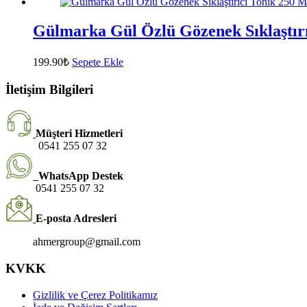
Gülmarka Gül Özlü Gözenek Sıklaştırı
199.90
₺
Sepete Ekle
İletişim Bilgileri
Müşteri Hizmetleri
0541 255 07 32
WhatsApp Destek
0541 255 07 32
E-posta Adresleri
ahmergroup@gmail.com
KVKK
Gizlilik ve Çerez Politikamız