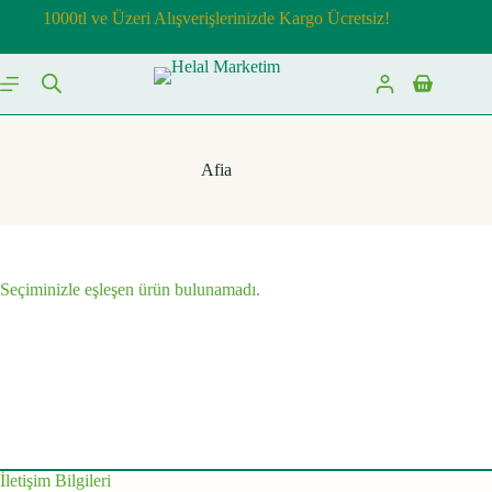
Skip
1000tl ve Üzeri Alışverişlerinizde Kargo Ücretsiz!
to
content
Shopping
cart
Afia
Seçiminizle eşleşen ürün bulunamadı.
İletişim Bilgileri