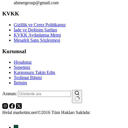
ahmergroup@gmail.com
KVKK
Gizlilik ve Çerez Politikamız
İade ve Değişim Şartları
KVKK Aydınlatma Metni
Mesafeli Satış Sözleşmesi
Kurumsal
Hesabınız
Sepetiniz
Kargonuzu Takip Edin
Teslimat Bilgisi
İletişim
Aranan:
Helal marketim.net/©2016 Tüm Hakları Saklıdır.
→