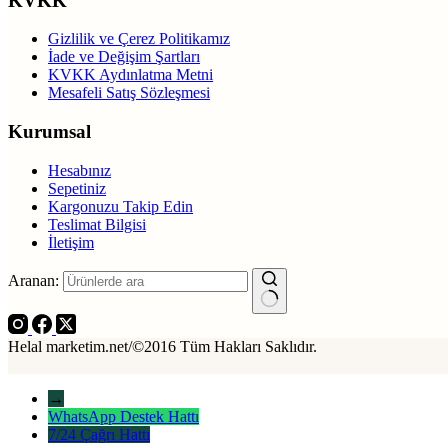
KVKK
Gizlilik ve Çerez Politikamız
İade ve Değişim Şartları
KVKK Aydınlatma Metni
Mesafeli Satış Sözleşmesi
Kurumsal
Hesabınız
Sepetiniz
Kargonuzu Takip Edin
Teslimat Bilgisi
İletişim
Aranan:
Helal marketim.net/©2016 Tüm Hakları Saklıdır.
→
WhatsApp Destek Hattı
7/24 Çağrı Hattı