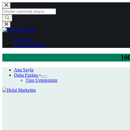
Skip
to
Products
content
search
Ana Sayfa
Tüm Ürünlerimiz
100
Ana Sayfa
Daha Fazlası
Tüm Ürünlerimiz