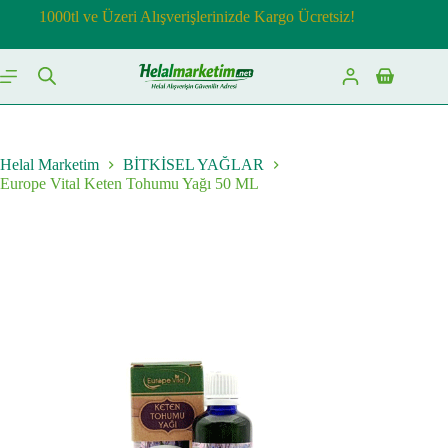
Skip
1000tl ve Üzeri Alışverişlerinizde Kargo Ücretsiz!
to
content
Shopping
cart
Helal Marketim
BİTKİSEL YAĞLAR
Europe Vital Keten Tohumu Yağı 50 ML