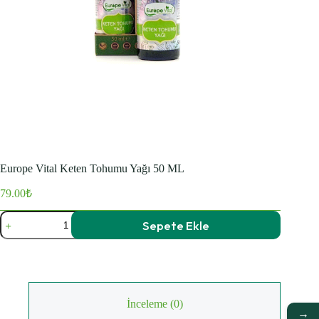
Europe Vital Keten Tohumu Yağı 50 ML
79.00
₺
Europe
Sepete Ekle
Vital
Keten
Tohumu
Yağı
50
ML
adet
İnceleme (0)
→